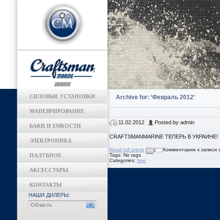
СИЛОВЫЕ УСТАНОВКИ
Archive for: ‘Февраль 2012’
МАНЕВРИРОВАНИЕ
11.02.2012
Posted by admin
БАКИ И ЕМКОСТИ
CRAFTSMANMARINE ТЕПЕРЬ В УКРАИНЕ!
ЭЛЕКТРОНИКА
Read full article
|
Комментарии
к записи
ПАЛУБНОЕ
Tags: No tags
Categories:
free
АКСЕССУАРЫ
КОНТАКТЫ
НАШИ ДИЛЕРЫ:
Archives
Область
Февраль 2012
Meta