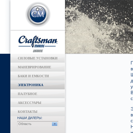
СИЛОВЫЕ УСТАНОВКИ
П
МАНЕВРИРОВАНИЕ
в
Ш
БАКИ И ЕМКОСТИ
д
ЭЛЕКТРОНИКА
у
В
ПАЛУБНОЕ
с
АКСЕССУАРЫ
Э
КОНТАКТЫ
в
НАШИ ДИЛЕРЫ:
с
Область
Н
н